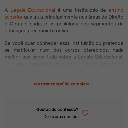
A
Legale Educacional
é uma instituição de
ensino
superior
que atua principalmente nas áreas de Direito
e Contabilidade, e se posiciona nos segmentos da
educação presencial e online.
Se você quer conhecer essa instituição ou pretende
se matricular num dos cursos oferecidos, nada
melhor que saber tudo sobre a Legale Educacional!
Por isso, preparamos esse artigo para te apresentar
todos os detalhes.
Vem com a gente? Boa leitura!
Mostrar conteúdo completo
Neste artigo você vai encontrar:
Sobre a Legale Educacional
Gostou do conteúdo?
Deixe uma curtida:
Faculdade Legale
Faculdade Lumina