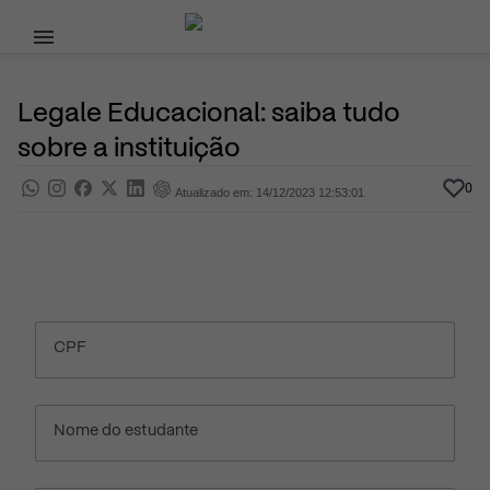
Pular para o conteúdo principal
13 de Outubro, 2023
Ensino Superior
Pra saber
Por
Prasaber
Legale Educacional: saiba tudo
sobre a instituição
0
Atualizado em: 14/12/2023 12:53:01
CPF
Nome do estudante