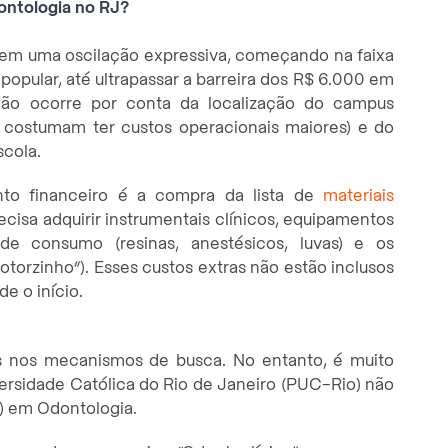
ontologia no RJ?
 tem uma oscilação expressiva, começando na faixa
popular, até ultrapassar a barreira dos R$ 6.000 em
ação ocorre por conta da localização do campus
ca costumam ter custos operacionais maiores) e do
scola.
nto financeiro é a compra da lista de
materiais
ecisa adquirir instrumentais clínicos, equipamentos
s de consumo (resinas, anestésicos, luvas) e os
torzinho”). Esses custos extras não estão inclusos
e o início.
s nos mecanismos de busca. No entanto, é muito
versidade Católica do Rio de Janeiro (PUC-Rio) não
) em Odontologia.