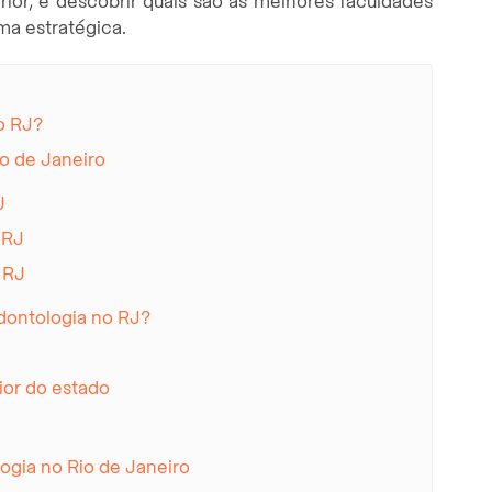
rior, e descobrir quais são as melhores faculdades
rma estratégica.
o RJ?
io de Janeiro
J
 RJ
 RJ
dontologia no RJ?
ior do estado
ogia no Rio de Janeiro