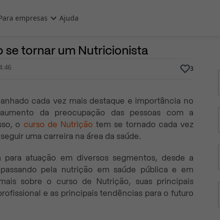
Para empresas
Ajuda
20 de Maio, 2024
Por
Prasaber
 se tornar um Nutricionista
4:46
3
ganhado cada vez mais destaque e importância no
o aumento da preocupação das pessoas com a
sso, o
curso de Nutrição
tem se tornado cada vez
seguir uma carreira na área da saúde.
 para atuação em diversos segmentos, desde a
a, passando pela nutrição em saúde pública e em
mais sobre o curso de Nutrição, suas principais
profissional e as principais tendências para o futuro