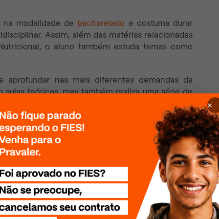
do na modalidade de
bacharelado
e costuma durar
isciplinar. Assim, além das matérias relacionadas
 Nutricional, o aluno também estuda temas como
 aprofundar nas mais diferentes demandas da
m aulas teóricas, mas também realiza uma série de
. Vale lembrar que para conseguir o seu diploma é
×
ado e entregar o Trabalho de Conclusão de Curso
 encontrará no curso: