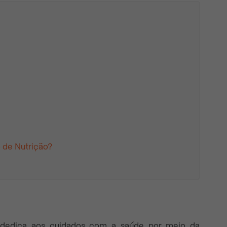
o de Nutrição?
se dedica aos cuidados com a saúde por meio da