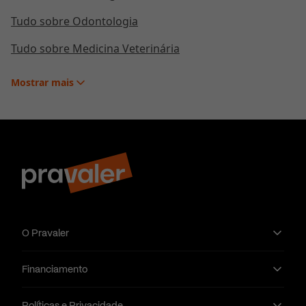
Cerimonial de passagem de serviço de uma equipe
Tudo sobre Odontologia
de prontidão para a outra. Neste momento são
passadas informações gerais, novidades, alguma
Tudo sobre Medicina Veterinária
situação específica dos equipamentos ou viaturas,
entre outros;
Mostrar
mais
Após o cerimonial, é feita a checagem das viaturas,
dos materiais de salvamento, de combate a incêndio,
atendimento de primeiros socorros e é dada uma
volta com as viaturas para verificações gerais, como
freio e suspensão, além da bomba-armar, que é a
montagem de sistema de combate a incêndio, das
ligações e linhas de mangueira;
Em seguida é feito o café da manhã, lembrando que
O Pravaler
em qualquer situação de ocorrência, os bombeiros
interrompem sua rotina para atendê-la
prioritariamente;
Financiamento
É feita a chamada leitura de ordem ou instrução;
Políticas e Privacidade