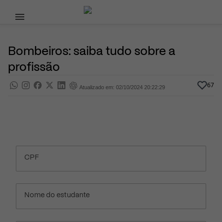
Pular para o conteúdo principal
14 de Julho, 2020
Profissões
Pra saber
Por
Prasaber
Bombeiros: saiba tudo sobre a
profissão
67
Atualizado em: 02/10/2024 20:22:29
CPF
Nome do estudante