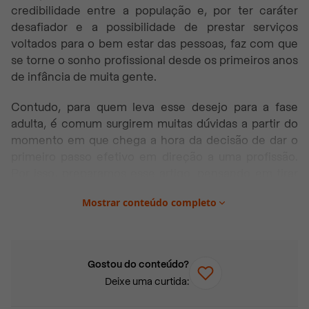
credibilidade entre a população e, por ter caráter
desafiador e a possibilidade de prestar serviços
voltados para o bem estar das pessoas, faz com que
se torne o sonho profissional desde os primeiros anos
de infância de muita gente.
Contudo, para quem leva esse desejo para a fase
adulta, é comum surgirem muitas dúvidas a partir do
momento em que chega a hora da decisão de dar o
primeiro passo efetivo em direção a uma profissão.
Por isso, preparamos esse artigo, pensando em tirar
as principais dúvidas daqueles que se encontram
Mostrar conteúdo completo
nesse momento.
É o seu caso? Continue a leitura e descubra tudo o
que você precisa saber para seguir a carreira de
Gostou do conteúdo?
bombeiro!
Deixe uma curtida:
Neste artigo você vai encontrar: