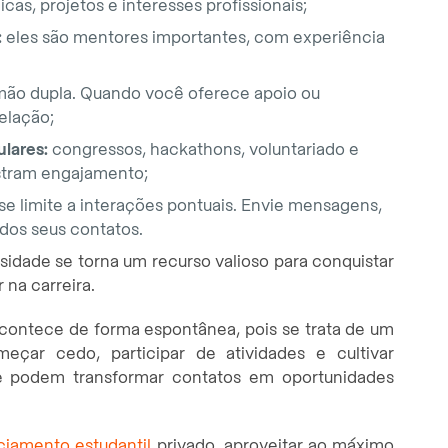
as, projetos e interesses profissionais;
:
eles são mentores importantes, com experiência
mão dupla. Quando você oferece apoio ou
elação;
ulares:
congressos, hackathons, voluntariado e
stram engajamento;
se limite a interações pontuais. Envie mensagens,
dos seus contatos.
idade se torna um recurso valioso para conquistar
 na carreira.
acontece de forma espontânea, pois se trata de um
eçar cedo, participar de atividades e cultivar
e podem transformar contatos em oportunidades
ciamento estudantil
privado, aproveitar ao máximo