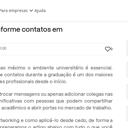
Para empresas
Ajuda
7 de Novembro, 2025
Por
Prasaber
nsforme contatos em
0:00
0
 ao máximo o ambiente universitário é essencial.
de contatos durante a graduação é um dos maiores
s profissionais desde o início.
 trocar mensagens ou apenas adicionar colegas nas
gnificativas com pessoas que podem compartilhar
acadêmico e abrir portas no mercado de trabalho.
networking e como aplicá-lo desde cedo, de forma a
l, preparamos o artigo abaixo com tudo o que você