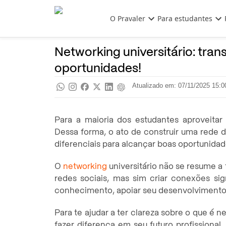
Pular para o conteúdo principal
O Pravaler
Para estudantes
Profissões
Pra saber
Networking universitário: tra
oportunidades!
Atualizado em: 07/11/2025 15:0
Para a maioria dos estudantes aproveitar
Dessa forma, o ato de construir uma rede 
diferenciais para alcançar boas oportunidade
O
networking
universitário não se resume a
redes sociais, mas sim criar conexões si
conhecimento, apoiar seu desenvolvimento 
Para te ajudar a ter clareza sobre o que é 
fazer diferença em seu futuro profissiona