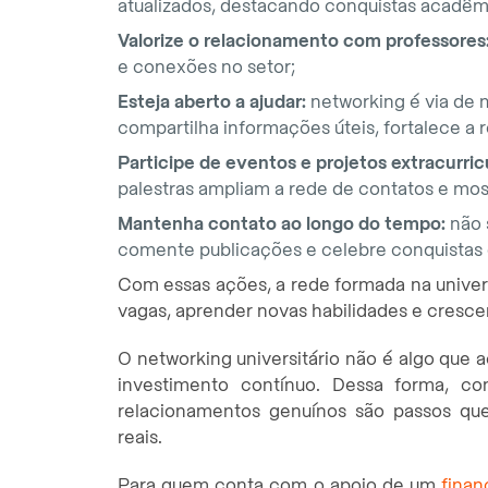
atualizados, destacando conquistas acadêmic
Valorize o relacionamento com professores
e conexões no setor;
Esteja aberto a ajudar:
networking é via de 
compartilha informações úteis, fortalece a r
Participe de eventos e projetos extracurric
palestras ampliam a rede de contatos e mo
Mantenha contato ao longo do tempo:
não 
comente publicações e celebre conquistas 
Com essas ações, a rede formada na univers
vagas, aprender novas habilidades e crescer
O networking universitário não é algo que 
investimento contínuo. Dessa forma, com
relacionamentos genuínos são passos qu
reais.
Para quem conta com o apoio de um
finan