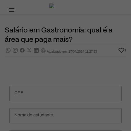
Pular para o conteúdo principal
10 de Julho, 2023
Profissões
Pra saber
Por
Prasaber
Salário em Gastronomia: qual é a
área que paga mais?
1
Atualizado em: 17/04/2024 11:27:53
CPF
Nome do estudante