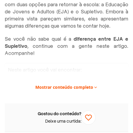
com duas opções para retornar à escola: a Educação
de Jovens e Adultos (EJA) e o Supletivo. Embora à
primeira vista pareçam similares, eles apresentam
algumas diferenças que vamos te contar hoje.
Se você não sabe qual é a
diferença entre EJA e
Supletivo
, continue com a gente neste artigo.
Acompanhe!
Neste artigo você vai encontrar:
O que é supletivo?
Mostrar conteúdo completo
Como o supletivo surgiu no Brasil?
Como o supletivo funciona?
Quanto tempo dura um curso supletivo?
Gostou do conteúdo?
Qual é o valor médio de um curso supletivo?
Deixe uma curtida:
Afinal, qual é a diferença entre EJA e supletivo?