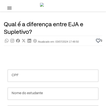
Pular para o conteúdo principal
7 de Janeiro, 2023
Supletivo
Pra saber
Por
Prasaber
Qual é a diferença entre EJA e
Supletivo?
3
Atualizado em: 03/07/2024 17:48:50
CPF
Nome do estudante