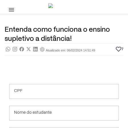
Pular para o conteúdo principal
3 de Janeiro, 2024
Supletivo
Pra saber
Por
Prasaber
Entenda como funciona o ensino
supletivo a distância!
7
Atualizado em: 06/02/2024 14:51:49
CPF
Nome do estudante