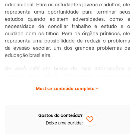
educacional. Para os estudantes jovens e adultos, ele
representa uma oportunidade para terminar seus
estudos quando existem adversidades, como a
necessidade de conciliar trabalho e estudo e o
cuidado com os filhos. Para os órgãos públicos, ele
representa uma possibilidade de reduzir o problema
da evasão escolar, um dos grandes problemas da
educação brasileira.
Se você está em busca de mais informações a
respeito dessa solução, fique atento ao que vem a
seguir e saiba mais sobre o ensino a distância para o
Mostrar conteúdo completo
supletivo
e o seu funcionamento.
Neste artigo você vai encontrar:
Gostou do conteúdo?
Como funciona o supletivo a distância?
Deixe uma curtida:
Por que fazer um supletivo a distância?