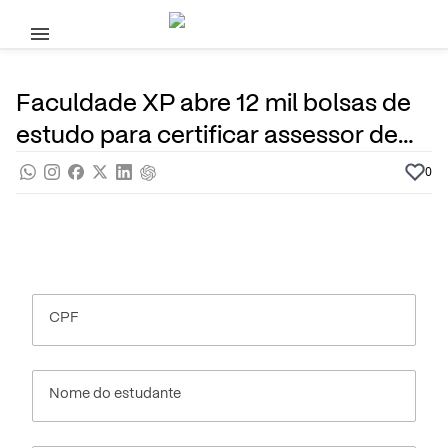
Pular para o conteúdo principal
1 de Fevereiro, 2024
Cursos Superiores
Noticias
Por
Prasaber
Faculdade XP abre 12 mil bolsas de
estudo para certificar assessor de
investimentos
0
CPF
Nome do estudante