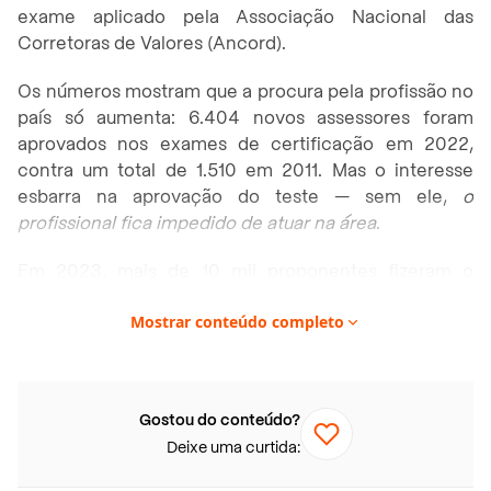
exame aplicado pela Associação Nacional das
Corretoras de Valores (Ancord).
Os números mostram que a procura pela profissão no
país só aumenta: 6.404 novos assessores foram
aprovados nos exames de certificação em 2022,
contra um total de 1.510 em 2011. Mas o interesse
esbarra na aprovação do teste — sem ele,
o
profissional fica impedido de atuar na área
.
Em 2023, mais de 10 mil proponentes fizeram o
exame de aplicação da Ancord, mas apenas 45,6%
Mostrar conteúdo completo
foram aprovados. Até novembro do ano passado, o
país registrava 17.887 profissionais certificados em
atuação, e destes, 40,2% estavam concentrados no
estado de São Paulo.
Gostou do conteúdo?
Deixe uma curtida:
Para Thiago Maffra, CEO da XP, o Brasil deve registrar
em breve uma “explosão [no número] de profissionais