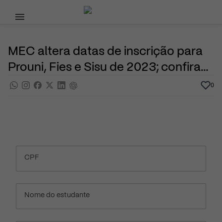
Pular para o conteúdo principal
30 de Janeiro, 2023
Programas do Governo
Noticias
Por
Prasaber
MEC altera datas de inscrição para
Prouni, Fies e Sisu de 2023; confira
calendários
0
CPF
Nome do estudante