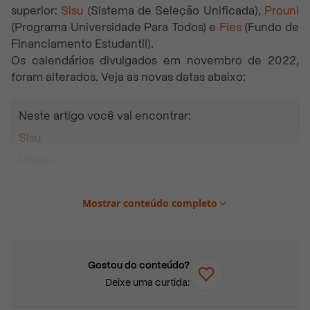
superior:
Sisu
(Sistema de Seleção Unificada),
Prouni
(Programa Universidade Para Todos) e
Fies
(Fundo de
Financiamento Estudantil).
Os calendários divulgados em novembro de 2022,
foram alterados. Veja as novas datas abaixo:
Neste artigo você vai encontrar:
Sisu
Prouni
Fies
Mostrar conteúdo completo
Sisu
Gostou do conteúdo?
Inscrições:
de 16 a 24 de fevereiro
Deixe uma curtida:
Resultados:
28 de fevereiro
Para que serve:
o programa aprova estudantes para