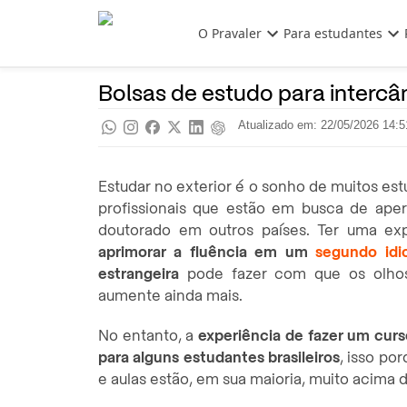
Pular para o conteúdo principal
O Pravaler
Para estudantes
Bolsa de Estudos
Pra saber
Bolsas de estudo para intercâ
Atualizado em: 22/05/2026 14:5
Estudar no exterior é o sonho de muitos es
profissionais que estão em busca de ap
doutorado em outros países. Ter uma expe
aprimorar a fluência em um
segundo id
estrangeira
pode fazer com que os olhos
aumente ainda mais.
No entanto, a
experiência de fazer um curs
para alguns estudantes brasileiros
, isso po
e aulas estão, em sua maioria, muito acima 