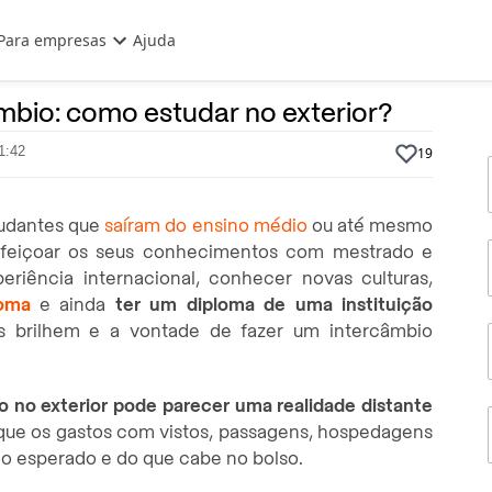
Para empresas
Ajuda
17 de Julho, 2025
Por
Prasaber
mbio: como estudar no exterior?
1:42
19
tudantes que
saíram do ensino médio
ou até mesmo
erfeiçoar os seus conhecimentos com mestrado e
riência internacional, conhecer novas culturas,
ioma
e ainda
ter um diploma de uma instituição
 brilhem e a vontade de fazer um intercâmbio
o no exterior pode parecer uma realidade distante
rque os gastos com vistos, passagens, hospedagens
do esperado e do que cabe no bolso.