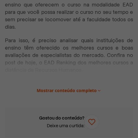
ensino que oferecem o curso na modalidade EAD
para que você possa realizar o curso no seu tempo e
sem precisar se locomover até a faculdade todos os
dias.
Para isso, é preciso analisar quais instituições de
ensino têm oferecido os melhores cursos e boas
avaliações de especialistas do mercado. Confira no
post de hoje, o EAD Ranking dos melhores cursos a
distância de Recursos Humanos.
Continue a leitura e fique com a gente!
Mostrar conteúdo completo
Neste artigo você vai encontrar:
O que é o EAD Ranking?
Gostou do conteúdo?
O que é EAD?
Deixe uma curtida:
Qual o melhor curso de Recursos Humanos EAD?