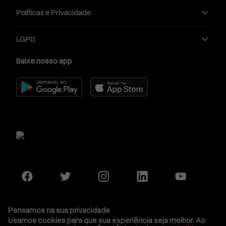
Políticas e Privacidade
Nota do
Nota d
Curso
Universidade
MEC
MEC
LGPD
Baixe nosso app
Gestão
Faculdade
de
4
5
Católica
Recursos
Paulista
Humanos
Faculdade
Gestão
Capital
de
4
5
Federal
Recursos
(FECAF)
Humanos
Gestão
Centro
de
4
5
Pensamos na sua privacidade
Universitário
Usamos cookies para que sua experiência seja melhor. Ao
Recursos