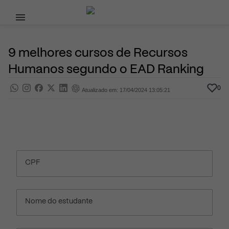
Pular para o conteúdo principal
3 de Agosto, 2020
Ensino Superior
Pra saber
Por
Prasaber
9 melhores cursos de Recursos
Humanos segundo o EAD Ranking
0
Atualizado em: 17/04/2024 13:05:21
CPF
Nome do estudante