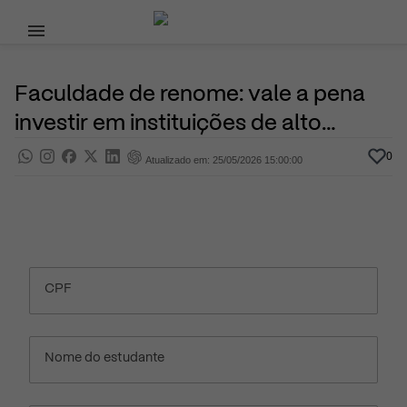
Pular para o conteúdo principal
25 de Maio
Ensino Superior
Pra saber
Por
Prasaber
Faculdade de renome: vale a pena
investir em instituições de alto
padrão?
0
Atualizado em: 25/05/2026 15:00:00
CPF
Nome do estudante