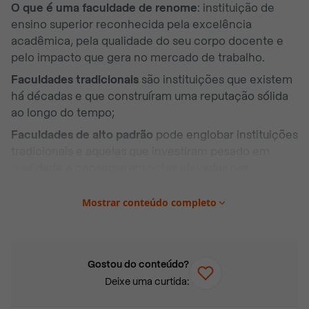
O que é uma faculdade de renome
: instituição de
ensino superior reconhecida pela excelência
acadêmica, pela qualidade do seu corpo docente e
pelo impacto que gera no mercado de trabalho.
Faculdades tradicionais
são instituições que existem
há décadas e que construíram uma reputação sólida
ao longo do tempo;
Faculdades de alto padrão
pode englobar instituições
tradicionais e aquelas que investiram pesado em
qualidade e conseguiram notas elevadas nas
avaliações regulatórias do MEC;
Mostrar conteúdo completo
Quanto custa cursar Medicina em universidade
particular de renome?
Em faculdades particulares
bem avaliadas e com infraestrutura de alto padrão, as
mensalidades ficam, em geral, entre R$ 9.500 e R$
Gostou do conteúdo?
13.000 por mês.
Deixe uma curtida:
Além do curso ideal, o estudante deve considerar