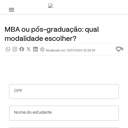
Pular para o conteúdo principal
12 de Setembro, 2023
Ensino Superior
Pra saber
Por
Prasaber
MBA ou pós-graduação: qual
modalidade escolher?
5
Atualizado em: 02/07/2024 20:28:29
CPF
Nome do estudante