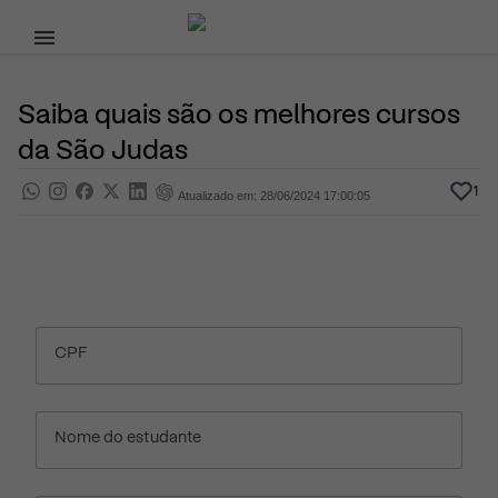
Pular para o conteúdo principal
1 de Junho, 2023
Ensino Superior
Pra saber
Por
Prasaber
Saiba quais são os melhores cursos
da São Judas
1
Atualizado em: 28/06/2024 17:00:05
CPF
Nome do estudante