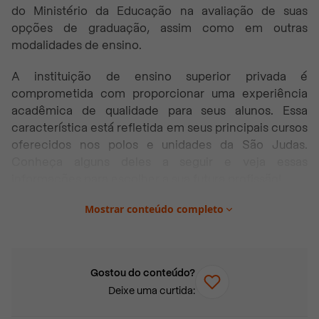
do Ministério da Educação na avaliação de suas
opções de graduação, assim como em outras
modalidades de ensino.
A instituição de ensino superior privada é
comprometida com proporcionar uma experiência
acadêmica de qualidade para seus alunos. Essa
característica está refletida em seus principais cursos
oferecidos nos polos e unidades da São Judas.
Conheça alguns deles a seguir e veja essas
informações para escolher a sua futura profissão!
Mostrar conteúdo completo
Neste artigo você vai encontrar:
Principais cursos da São Judas
Cursos de graduação
Gostou do conteúdo?
Cursos de pós-graduação
Deixe uma curtida:
Cursos livres