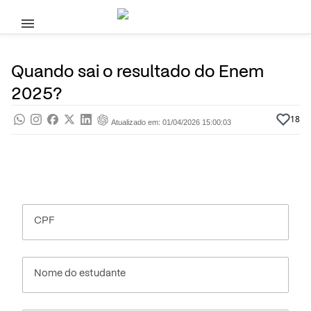
Pular para o conteúdo principal
10 de Janeiro, 2025
Enem
Pra saber
Por
Prasaber
Quando sai o resultado do Enem
2025?
18
Atualizado em: 01/04/2026 15:00:03
CPF
Nome do estudante