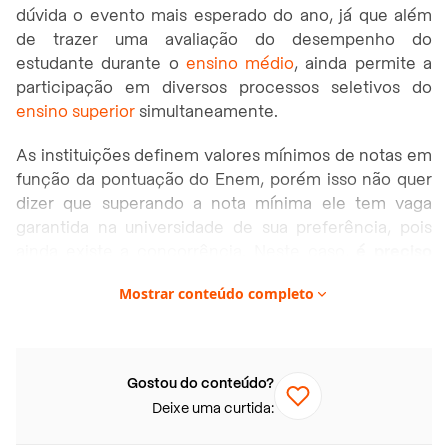
dúvida o evento mais esperado do ano, já que além
de trazer uma avaliação do desempenho do
estudante durante o
ensino médio
, ainda permite a
participação em diversos processos seletivos do
ensino superior
simultaneamente.
As instituições definem valores mínimos de notas em
função da pontuação do Enem, porém isso não quer
dizer que superando a nota mínima ele tem vaga
garantida na universidade de sua preferência, pois
ainda existe a concorrência. Neste caso,
é preciso
estar entre os mais bem posicionados de acordo
Mostrar conteúdo completo
com a quantidade de vagas disponíveis
para
somente então conseguir a aprovação.
Continue a leitura e veja a data do resultado do Enem
Gostou do conteúdo?
2025 e como usar a nota!
Deixe uma curtida:
Neste artigo você vai encontrar: