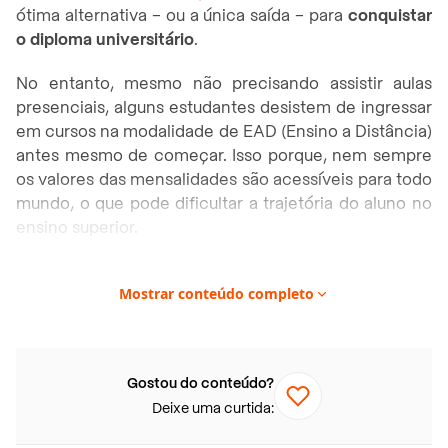
ótima alternativa – ou a única saída – para
conquistar
o diploma universitário
.
No entanto, mesmo não precisando assistir aulas
presenciais, alguns estudantes desistem de ingressar
em cursos na modalidade de EAD (Ensino a Distância)
antes mesmo de começar. Isso porque, nem sempre
os valores das mensalidades são acessíveis para todo
mundo, o que pode dificultar a trajetória do aluno no
ensino superior.
A boa notícia é que existem algumas opções de
Mostrar conteúdo completo
financiamento estudantil para EAD
que ajudam o
estudante a iniciar e concluir o curso com menos
dificuldade. Confira a seguir como funciona e quais
são as possibilidades de financiamento EAD
Gostou do conteúdo?
disponíveis!
Deixe uma curtida:
Neste artigo você vai encontrar: