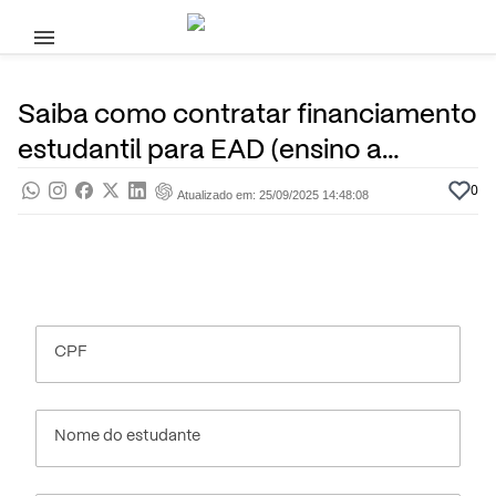
Pular para o conteúdo principal
12 de Junho, 2025
Financiamento Estudantil
Pra saber
Por
Prasaber
Saiba como contratar financiamento
estudantil para EAD (ensino a
distância)
0
Atualizado em: 25/09/2025 14:48:08
CPF
Nome do estudante