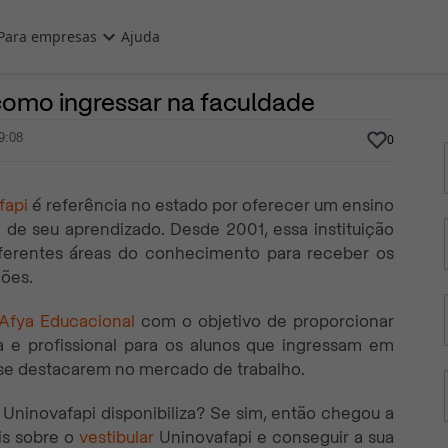
Para empresas
Ajuda
4 de Março, 2024
Por
Prasaber
 como ingressar na faculdade
9:08
0
fapi
é referência no estado por oferecer um ensino
de seu aprendizado. Desde 2001, essa instituição
ferentes áreas do conhecimento para receber os
ções.
Afya Educacional
com o objetivo de proporcionar
 e profissional para os alunos que ingressam em
 se destacarem no mercado de trabalho.
Uninovafapi disponibiliza? Se sim, então chegou a
is sobre o
vestibular
Uninovafapi e conseguir a sua