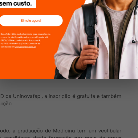
licado no formato de
vestibular online
para que se
 para os candidatos.
iversidade para estar cada vez mais perto de realizar
estibular da Uninovafapi
.
ltada para as graduações que são cursadas nos
inovafapi
. Neste caso, desde o início, você entra
 instituição de ensino para se familiarizar com o
AD da Uninovafapi, a inscrição é gratuita e também
uição.
odo, a graduação de Medicina tem um vestibular