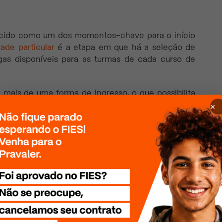
hecido como um dos momentos-chave para o início
dade particular
é a etapa em que há a seleção de
gas disponíveis para as turmas de cada curso de
 mais de uma forma de ingresso, o que possibilita
 sua vaga e de acordo com o seu curso. Entenda
×
inovafapi e quando é o vestibular da Uninovafapi.
seletivo da Uninovafapi é em relação aos tipos de
tibular geral, o próprio para ensino a distância e o
ocê pretende fazer alguns dos cursos de graduação