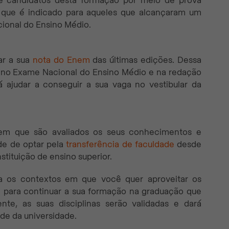
a de candidatos desta formação por meio de prova
 que é indicado para aqueles que alcançaram um
onal do Ensino Médio.
ar a sua
nota do Enem
das últimas edições. Dessa
 no Exame Nacional do Ensino Médio e na redação
 ajudar a conseguir a sua vaga no vestibular da
s em que são avaliados os seus conhecimentos e
ade de optar pela
transferência de faculdade
desde
stituição de ensino superior.
a os contextos em que você quer aproveitar os
pi para continuar a sua formação na graduação que
nte, as suas disciplinas serão validadas e dará
de da universidade.