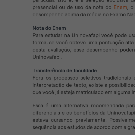
particular. Isto é, é a seleção exclusiv
presencial ou de uso da nota do
Enem
, o
desempenho acima da média no Exame Naci
Nota do Enem
Para estudar na Uninovafapi você pode us
forma, se você obteve uma pontuação alta
desta avaliação, esse desempenho poderá
Uninovafapi.
Transferência de faculdade
Fora os processos seletivos tradicionai
interpretação de texto, existe a possibilid
que você já esteja matriculado em alguma in
Essa é uma alternativa recomendada par
diferenciais e os benefícios da Uninovafa
estava cursando previamente. Possivelme
sequência aos estudos de acordo com a gra