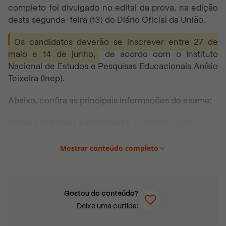
completo foi divulgado no edital da prova, na edição
desta segunda-feira (13) do Diário Oficial da União.
Os candidatos deverão se inscrever entre 27 de
maio e 14 de junho,
de acordo com o Instituto
Nacional de Estudos e Pesquisas Educacionais Anísio
Teixeira (Inep).
Abaixo, confira as principais informações do exame:
Em que site fazer a inscrição?
É só entrar na
Página
do Participante no site oficial
.
Mostrar conteúdo completo
Qual é o valor da taxa de inscrição?
Ela custa R$ 85 e
deverá ser quitada de 27 de maio a 19 de junho.
Somente após o pagamento, a inscrição estará
confirmada.
Gostou do conteúdo?
Quais as formas de pagamento?
A taxa deve ser paga
Deixe uma curtida:
por boleto, PIX ou cartão de crédito.