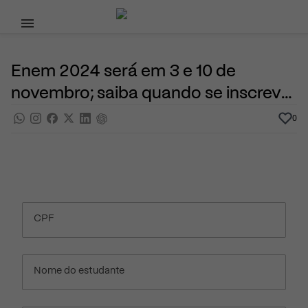
Pular para o conteúdo principal
13 de Maio, 2024
Programas do Governo
Noticias
Por
Prasaber
Enem 2024 será em 3 e 10 de
novembro; saiba quando se inscrever
e veja todas as datas
0
CPF
Nome do estudante