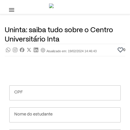
Pular para o conteúdo principal
14 de Fevereiro, 2024
Ensino Superior
Pra saber
Por
Prasaber
Uninta: saiba tudo sobre o Centro
Universitário Inta
0
Atualizado em: 19/02/2024 14:46:43
CPF
Nome do estudante