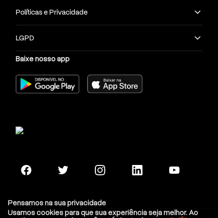
Políticas e Privacidade
LGPD
Quais cursos o Uninta oferece?
Baixe nosso app
No Uninta você encontra diferentes cursos nas áreas
mais procuradas pelos estudantes, como por
exemplo Medicina, Arquitetura e Urbanismo,
Biomedicina, Administração, entre outros. Fato é que
boa parte das formações disponibilizadas são
voltadas para a
área da Saúde
. Confira a seguir
algumas das opções:
Cursos de graduação
Como primeira alternativa para conquistar o diploma
de nível superior, os cursos de graduação do Uninta
estão disponíveis nas duas modalidades: presencial e
Pensamos na sua privacidade
EAD. Confira:
Usamos cookies para que sua experiência seja melhor. Ao