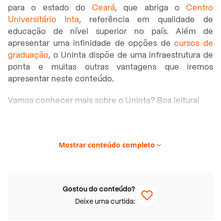
para o estado do
Ceará
, que abriga o
Centro
Universitário Inta
, referência em qualidade de
educação de nível superior no país. Além de
apresentar uma infinidade de opções de
cursos de
graduação
, o Uninta dispõe de uma infraestrutura de
ponta e muitas outras vantagens que iremos
apresentar neste conteúdo.
Vamos conhecer mais sobre o Uninta? Boa leitura!
Neste artigo você vai encontrar:
O que significa a sigla UNINTA?
Mostrar conteúdo completo
Qual a nota do Uninta no MEC?
Quais cursos o Uninta oferece?
Gostou do conteúdo?
Cursos de graduação
Deixe uma curtida:
Cursos de pós-graduação