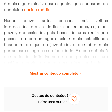
é mais algo exclusivo para aqueles que acabaram de
concluir o
ensino médio
.
Nunca houve tantas pessoas mais velhas
interessadas em se dedicar aos estudos, seja por
prazer, necessidade, pela busca de uma realização
pessoal ou porque agora existe mais estabilidade
financeira do que na juventude, o que abre mais
portas para o ingresso na faculdade. E a boa notícia é
que a idade definitivamente não precisa ser um
obstáculo na vida de quem deseja fazer parte desse
grupo de pessoas no
ensino superior
.
Mostrar conteúdo completo
E foi pensando nisso que nós reunimos uma série de
informações importantes para você, que busca voltar
a estudar e se capacitar. Acompanhe!
Gostou do conteúdo?
Deixe uma curtida:
Neste artigo você vai encontrar: