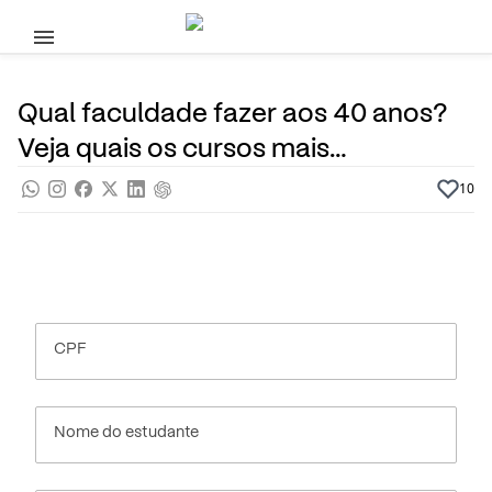
Pular para o conteúdo principal
29 de Janeiro, 2024
Cursos Superiores
Noticias
Por
Prasaber
Qual faculdade fazer aos 40 anos?
Veja quais os cursos mais
escolhidos!
10
CPF
Nome do estudante